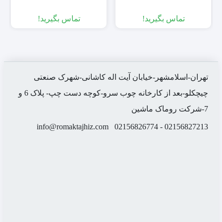
تماس بگیرید!
تماس بگیرید!
تهران-اسلامشهر-خیابان آیت اله کاشانی-شهرک صنعتی
چیچکلو-بعد از کارخانه چوب سرو-کوچه دست چپ- پلاک 6 و
7-شرکت روماک ماشین
info@romaktajhiz.com
02156827213 - 02156826774