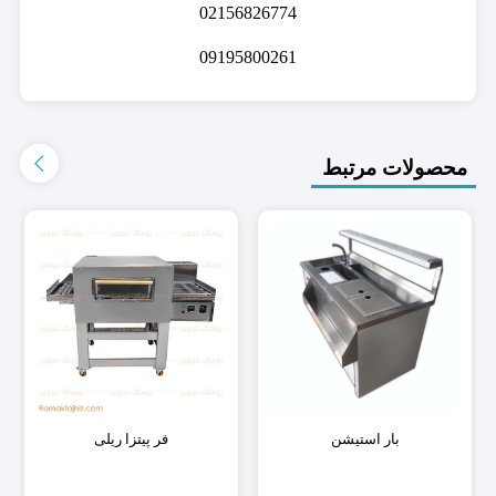
02156826774
09195800261
محصولات مرتبط
بار استیشن
فر پیتزا ریلی