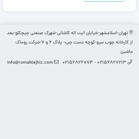
تهران-اسلامشهر-خیابان آیت اله کاشانی-شهرک صنعتی چیچکلو-بعد
از کارخانه چوب سرو-کوچه دست چپ- پلاک 6 و 7-شرکت روماک
ماشین
info@romaktajhiz.com
02156827213 - 02156826774