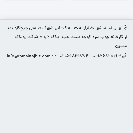
تهران-اسلامشهر-خیابان آیت اله کاشانی-شهرک صنعتی چیچکلو-بعد
از کارخانه چوب سرو-کوچه دست چپ- پلاک 6 و 7-شرکت روماک
ماشین
info@romaktajhiz.com
02156827213 - 02156826774